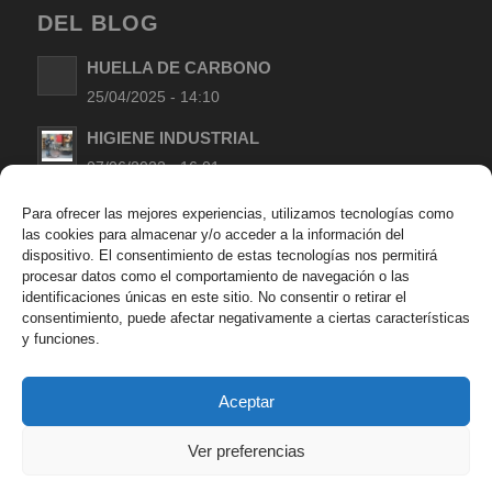
DEL BLOG
HUELLA DE CARBONO
25/04/2025 - 14:10
HIGIENE INDUSTRIAL
07/06/2022 - 16:01
LIMPIEZA DE MANOS EN TALLERES
Para ofrecer las mejores experiencias, utilizamos tecnologías como
las cookies para almacenar y/o acceder a la información del
MECANICOS
dispositivo. El consentimiento de estas tecnologías nos permitirá
09/05/2022 - 17:24
procesar datos como el comportamiento de navegación o las
identificaciones únicas en este sitio. No consentir o retirar el
LOS MISTERIOS DEL SISTEMA OLFATIVO Y
consentimiento, puede afectar negativamente a ciertas características
AROMAS EN LOS PRODUCTOS DE LIMPIEZA
y funciones.
11/04/2022 - 09:40
Aceptar
Ver preferencias