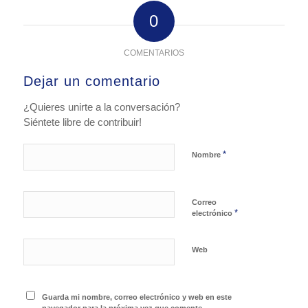
0
COMENTARIOS
Dejar un comentario
¿Quieres unirte a la conversación?
Siéntete libre de contribuir!
*
Nombre
Correo
*
electrónico
Web
Guarda mi nombre, correo electrónico y web en este
navegador para la próxima vez que comente.