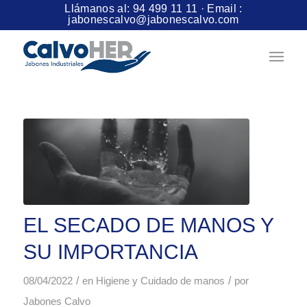
Llámanos al:
94 499 11 11
· Email :
jabonescalvo@jabonescalvo.com
EL SECADO DE MANOS Y
SU IMPORTANCIA
/
/
08/04/2022
en
Higiene y Cuidado de manos
por
Jabones Calvo