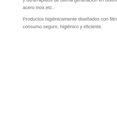
y ultrarrápidos de última generación en disti
acero inox,etc..
Productos higiénicamente diseñados con filt
consumo seguro, higiénico y eficiente.