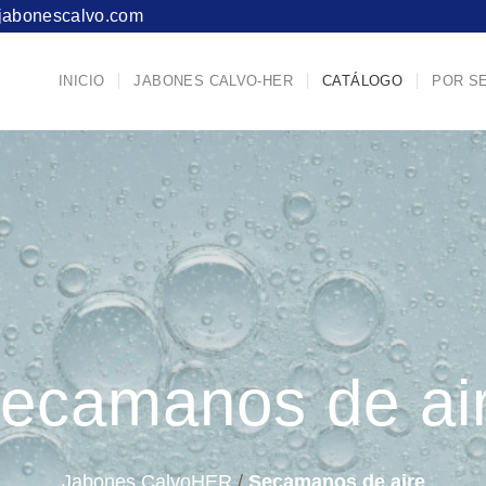
jabonescalvo.com
INICIO
JABONES CALVO-HER
CATÁLOGO
POR S
ecamanos de ai
Jabones CalvoHER
/
Secamanos de aire