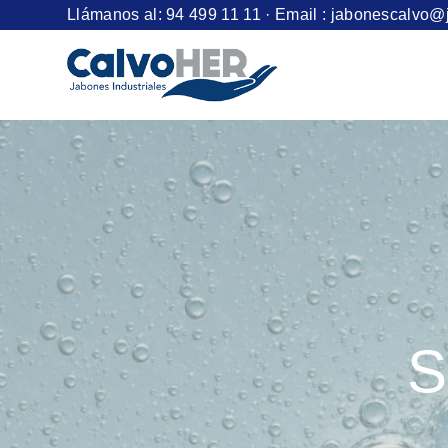
Llámanos al:
94 499 11 11
· Email :
jabonescalvo@
S