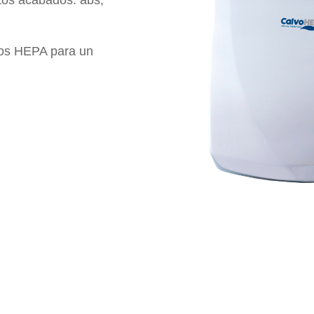
ntos acabados: abs,
ros HEPA para un