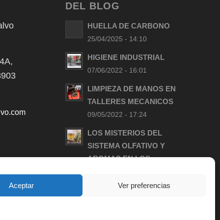
DEL BLOG
alvo
HUELLA DE CARBONO
25/04/2025 - 14:10
HIGIENE INDUSTRIAL
 4A,
07/06/2022 - 16:01
48903
LIMPIEZA DE MANOS EN
TALLERES MECANICOS
lvo.com
09/05/2022 - 17:24
LOS MISTERIOS DEL
SISTEMA OLFATIVO Y
AROMAS EN LOS
PRODUCTOS DE LIMPIEZA
11/04/2022 - 09:40
Aceptar
Ver preferencias