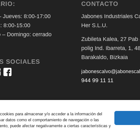
RIO:
CONTACTO
 Jueves: 8:00-17:00
Jabones Industriales C
: 8:00-15:00
Her S.L.U.
 – Domingo: cerrado
Zubileta Kalea, 27 Pab
polig Ind. Ibarreta, 1, 
Barakaldo, Bizkaia
S SOCIALES
jabonescalvo@jabonesca
944 99 11 11
 cookies para almacenar y/o acceder a la información del
cesar datos como el comportamiento de navegación o las
miento, puede afectar negativamente a ciertas características y