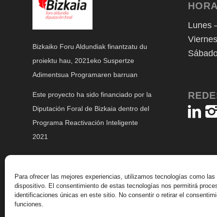
HORA
Lunes –
Viernes
Bizkaiko Foru Aldundiak finantzatu du
Sábado
proiektu hau, 2021eko Suspertze
Adimentsua Programaren barruan
REDE
Este proyecto ha sido financiado por la
Diputación Foral de Bizkaia dentro del
Programa Reactivación Inteligente
2021
Para ofrecer las mejores experiencias, utilizamos tecnologías como las
dispositivo. El consentimiento de estas tecnologías nos permitirá pro
identificaciones únicas en este sitio. No consentir o retirar el consenti
funciones.