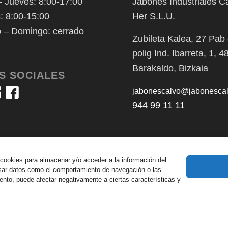
 Jueves: 8:00-17:00
Jabones Industriales C
: 8:00-15:00
Her S.L.U.
 – Domingo: cerrado
Zubileta Kalea, 27 Pab
polig Ind. Ibarreta, 1, 
Barakaldo, Bizkaia
S SOCIALES
jabonescalvo@jabonesca
944 99 11 11
 cookies para almacenar y/o acceder a la información del
cesar datos como el comportamiento de navegación o las
miento, puede afectar negativamente a ciertas características y