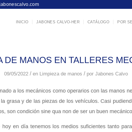
jabonescalvo.com
INICIO
JABONES CALVO-HER
CATÁLOGO
POR S
A DE MANOS EN TALLERES M
/
/
09/05/2022
en
Limpieza de manos
por
Jabones Calvo
onado a los mecánicos como operarios con las manos n
 la grasa y de las piezas de los vehículos. Casi pudiend
, son condición sine qua non de ser un buen mecánico
e hoy en día tenemos los medios suficientes tanto para