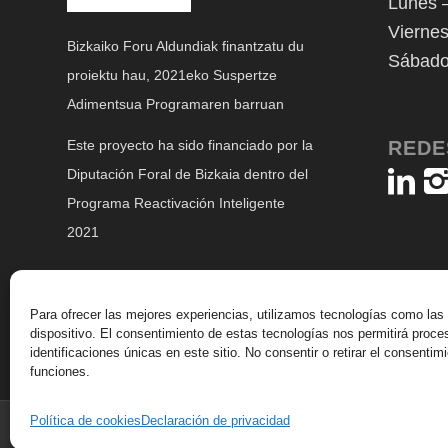
Lunes –
Viernes
Bizkaiko Foru Aldundiak finantzatu du
Sábado
proiektu hau, 2021eko Suspertze
Adimentsua Programaren barruan
REDE
Este proyecto ha sido financiado por la
Diputación Foral de Bizkaia dentro del
Programa Reactivación Inteligente
2021
Para ofrecer las mejores experiencias, utilizamos tecnologías como las
dispositivo. El consentimiento de estas tecnologías nos permitirá pro
identificaciones únicas en este sitio. No consentir o retirar el consenti
funciones.
Política de cookies
Declaración de privacidad
© Copyright - Jabones Calvo HER