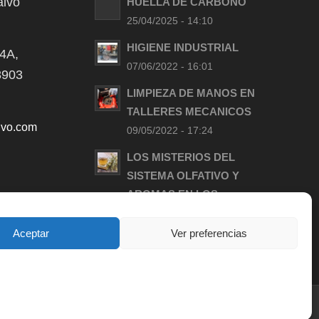
alvo
HUELLA DE CARBONO
25/04/2025 - 14:10
HIGIENE INDUSTRIAL
 4A,
07/06/2022 - 16:01
48903
LIMPIEZA DE MANOS EN
TALLERES MECANICOS
lvo.com
09/05/2022 - 17:24
LOS MISTERIOS DEL
SISTEMA OLFATIVO Y
AROMAS EN LOS
PRODUCTOS DE LIMPIEZA
11/04/2022 - 09:40
Aceptar
Ver preferencias