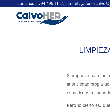
Llámanos al:
94 499 11 11
· Email :
jabonescalvo@
LIMPIEZ
Siempre se ha relaci
la suciedad propia de
esos dedos manchados
Pero lo cierto es, qu