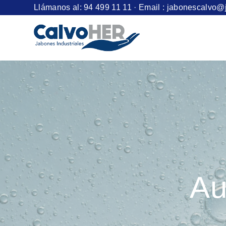
Llámanos al:
94 499 11 11
· Email :
jabonescalvo@
Au