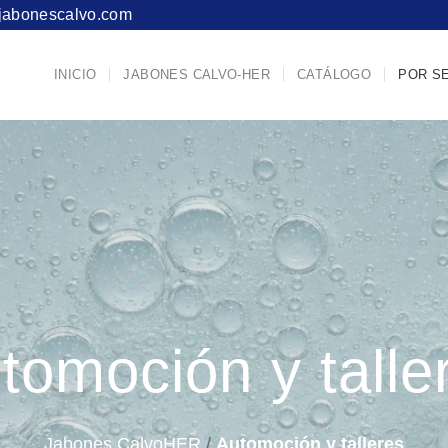
jabonescalvo.com
INICIO
JABONES CALVO-HER
CATÁLOGO
POR S
tomoción y talle
Jabones CalvoHER
/
Automoción y talleres