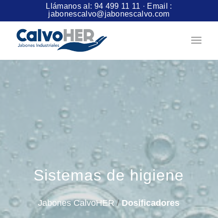
Llámanos al:
94 499 11 11
· Email :
jabonescalvo@jabonescalvo.com
Sistemas de higiene
Jabones CalvoHER
/
Dosificadores