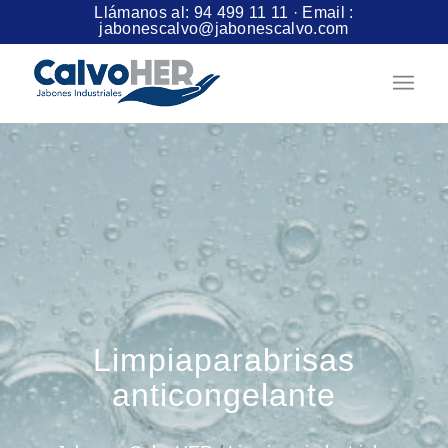
Llámanos al:
94 499 11 11
· Email :
jabonescalvo@jabonescalvo.com
Limpiaparabrisas
anticongelante