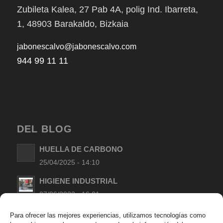
Zubileta Kalea, 27 Pab 4A, polig Ind. Ibarreta,
1, 48903 Barakaldo, Bizkaia
jabonescalvo@jabonescalvo.com
944 99 11 11
DEL BLOG
HUELLA DE CARBONO
25/04/2025 - 14:10
HIGIENE INDUSTRIAL
07/06/2022 - 16:01
LIMPIEZA DE MANOS EN TALLERES
Para ofrecer las mejores experiencias, utilizamos tecnologías como