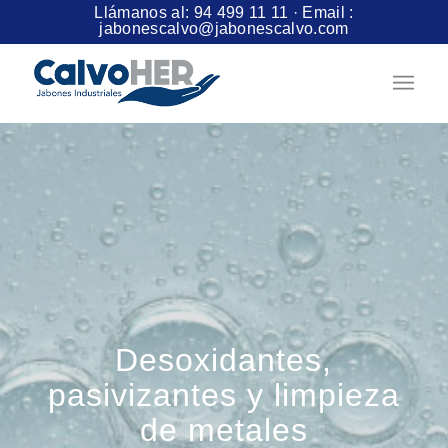
Llámanos al:
94 499 11 11
· Email :
jabonescalvo@jabonescalvo.com
Desoxidantes,
pasivizantes y limpieza
de metales