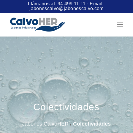
Llámanos al:
94 499 11 11
· Email :
jabonescalvo@jabonescalvo.com
Colectividades
Jabones CalvoHER
/
Colectividades