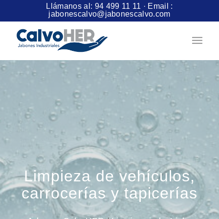
Llámanos al:
94 499 11 11
· Email :
jabonescalvo@jabonescalvo.com
Limpieza de vehículos,
carrocerías y tapicerías