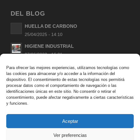
DEL BLOG
HUELLA DE CARBONO
25/04/2025 - 14:10
HIGIENE INDUSTRIAL
07/06/2022 - 16:01
LIMPIEZA DE MANOS EN TALLERES
Para ofrecer las mejores experiencias, utilizamos tecnologías como
las cookies para almacenar y/o acceder a la información del
MECANICOS
dispositivo. El consentimiento de estas tecnologías nos permitirá
09/05/2022 - 17:24
procesar datos como el comportamiento de navegación o las
identificaciones únicas en este sitio. No consentir o retirar el
LOS MISTERIOS DEL SISTEMA OLFATIVO Y
consentimiento, puede afectar negativamente a ciertas características
AROMAS EN LOS PRODUCTOS DE LIMPIEZA
y funciones.
11/04/2022 - 09:40
Aceptar
Ver preferencias