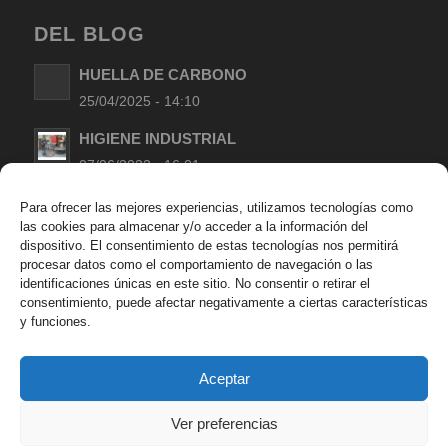
DEL BLOG
HUELLA DE CARBONO
25/04/2025 - 14:10
HIGIENE INDUSTRIAL
07/06/2022 - 16:01
LIMPIEZA DE MANOS EN TALLERES
Para ofrecer las mejores experiencias, utilizamos tecnologías como
las cookies para almacenar y/o acceder a la información del
MECANICOS
dispositivo. El consentimiento de estas tecnologías nos permitirá
09/05/2022 - 17:24
procesar datos como el comportamiento de navegación o las
identificaciones únicas en este sitio. No consentir o retirar el
LOS MISTERIOS DEL SISTEMA OLFATIVO Y
consentimiento, puede afectar negativamente a ciertas características
AROMAS EN LOS PRODUCTOS DE LIMPIEZA
y funciones.
11/04/2022 - 09:40
Aceptar
Ver preferencias