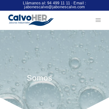
Llámanos al:
94 499 11 11
· Email :
jabonescalvo@jabonescalvo.com
Somos
rápidos