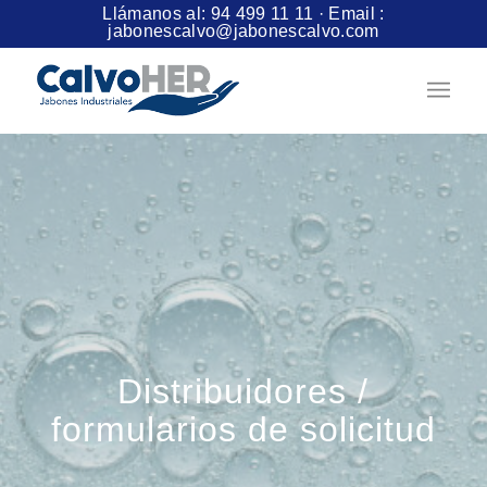
Llámanos al:
94 499 11 11
· Email :
jabonescalvo@jabonescalvo.com
Distribuidores /
formularios de solicitud