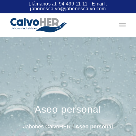
Llámanos al:
94 499 11 11
· Email :
jabonescalvo@jabonescalvo.com
Aseo personal
Jabones CalvoHER
/
Aseo personal